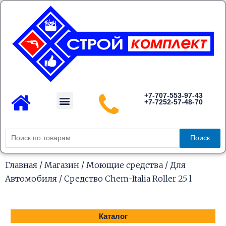
Перейти
к
содержимому
Menu
+7-707-553-97-43
+7-7252-57-48-70
Каталог товаров
Искать:
Поиск
Главная
/
Магазин
/
Моющие средства
/
Для
Автомобиля
/ Средство Chem-Italia Roller 25 l
Каталог