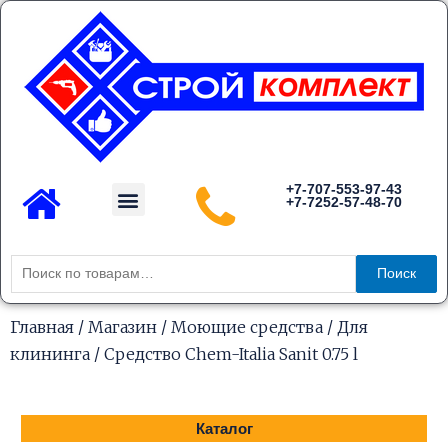
Перейти
к
содержимому
Menu
+7-707-553-97-43
+7-7252-57-48-70
Каталог товаров
Искать:
Поиск
Главная
/
Магазин
/
Моющие средства
/
Для
клининга
/ Средство Chem-Italia Sanit 0.75 l
Каталог