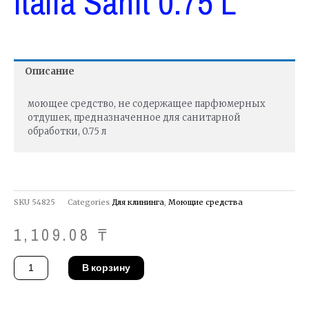
Italia Sanit 0.75 L
Описание
моющее средство, не содержащее парфюмерных
отдушек, предназначенное для санитарной
обработки, 0.75 л
SKU
54825
Categories
Для клининга
,
Моющие средства
1,109.08
₸
Количество
В корзину
товара
Средство
Chem-
Italia
Sanit