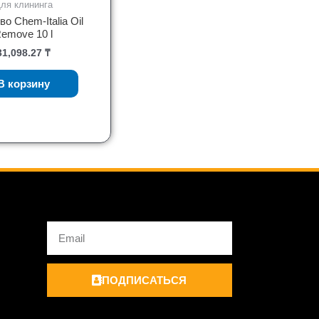
ля клининга
о Chem-Italia Oil
emove 10 l
31,098.27
₸
В корзину
Email
ПОДПИСАТЬСЯ