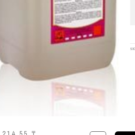
SK
,214.55
₸
Количество