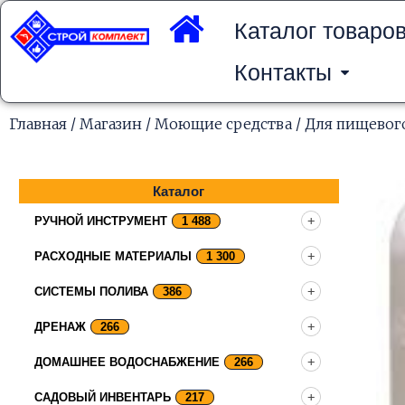
Перейти
к
Каталог товаро
содержимому
Контакты
Главная
/
Магазин
/
Моющие средства
/
Для пищевого
Каталог
РУЧНОЙ ИНСТРУМЕНТ
1 488
РАСХОДНЫЕ МАТЕРИАЛЫ
1 300
СИСТЕМЫ ПОЛИВА
386
ДРЕНАЖ
266
ДОМАШНЕЕ ВОДОСНАБЖЕНИЕ
266
САДОВЫЙ ИНВЕНТАРЬ
217