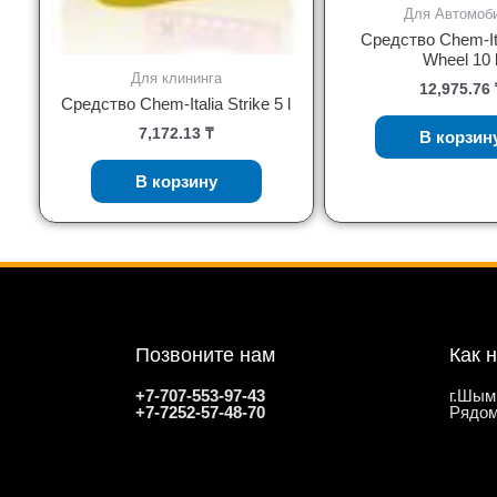
Для Автомоб
Средство Chem-Ita
Wheel 10 
Для клининга
12,975.76
Средство Chem-Italia Strike 5 l
7,172.13
₸
В корзин
В корзину
Позвоните нам
Как 
+7-707-553-97-43
г.Шым
+7-7252-57-48-70
Рядом