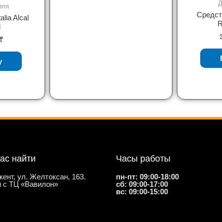
Д
иля
Средств
lia Alcal
R
l
₸
у
нас найти
Часы работы
кент, ул. Желтоксан, 163.
пн-пт: 09:00-18:00
 с ТЦ «Вавилон»
сб: 09:00-17:00
вс: 09:00-15:00