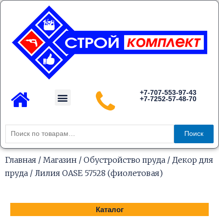
Перейти
к
содержимому
Menu
+7-707-553-97-43
+7-7252-57-48-70
Каталог товаров
Искать:
Поиск
Главная
/
Магазин
/
Обустройство пруда
/
Декор для
пруда
/ Лилия OASE 57528 (фиолетовая)
Каталог