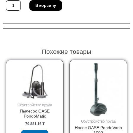
Количество
В корзину
товара
Лилия
OASE
57528
(фиолетовая)
Похожие товары
Обустройство пруда
Пылесос OASE
PondoMatic
Обустройство пруда
70,881.16
₸
Насос OASE PondoVario
1000