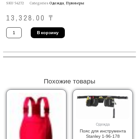
SKU
54272
Categories
Одежда
,
Пуловеры
13,328.00
₸
Количество
В корзину
товара
Жилет
Feldtmann
1880
(62/64)
Похожие товары
Одежда
Пояс для инструмента
Stanley 1-96-178