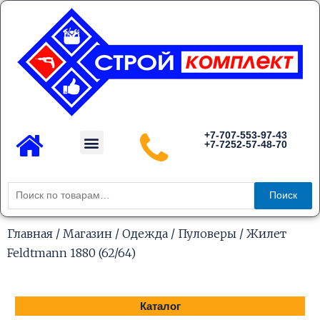
Перейти
к
содержимому
Menu
+7-707-553-97-43
+7-7252-57-48-70
Каталог товаров
Искать:
Поиск
Главная
/
Магазин
/
Одежда
/
Пуловеры
/ Жилет
Feldtmann 1880 (62/64)
Каталог