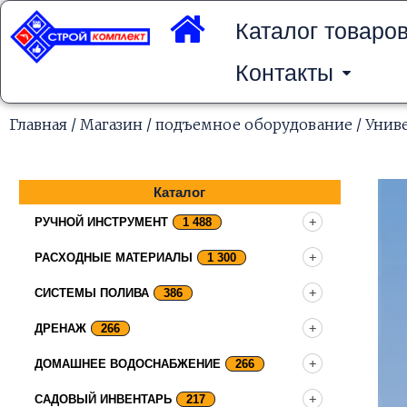
Перейти
к
Каталог товаро
содержимому
Контакты
Главная
/
Магазин
/
подъемное оборудование
/
Унив
Каталог
РУЧНОЙ ИНСТРУМЕНТ
1 488
РАСХОДНЫЕ МАТЕРИАЛЫ
1 300
СИСТЕМЫ ПОЛИВА
386
ДРЕНАЖ
266
ДОМАШНЕЕ ВОДОСНАБЖЕНИЕ
266
САДОВЫЙ ИНВЕНТАРЬ
217