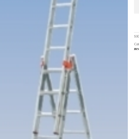
SK
Ca
ле