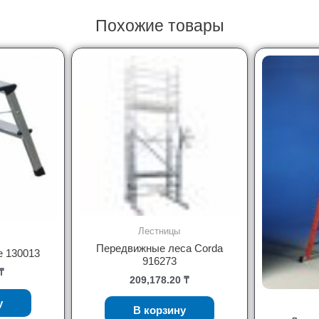
Похожие товары
Лестницы
Передвижные леса Corda
e 130013
916273
₸
209,178.20
₸
у
В корзину