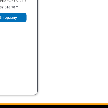
ица Svelt V3-10
37,516.70
₸
В корзину