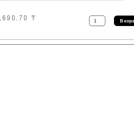
,690.70
₸
Количество
В кор
товара
Лестница
Krause
120601