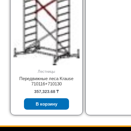
Лестницы
Передвижные леса Krause
710116+710130
357,323.68
₸
В корзину