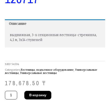
Описание
выдвижная, 3-х секционная лестница-стремянка,
4,1 м, 3х14 ступеней
SKU
54534
Categories
Лестницы
,
подъемное оборудование
,
Универсальные
лестницы
,
Универсальные лестницы
178,678.50
₸
Количество
В корзину
товара
Лестница
Krause
120717