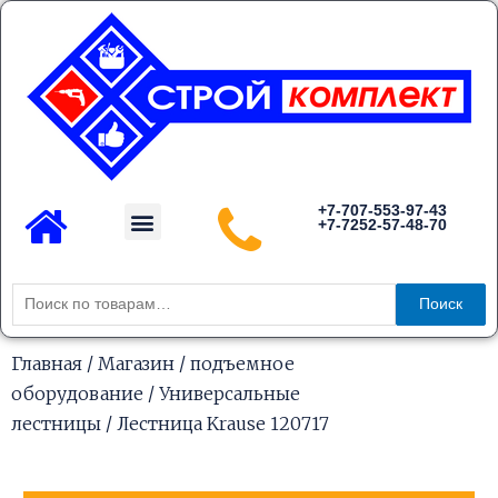
Перейти
к
содержимому
Menu
+7-707-553-97-43
+7-7252-57-48-70
Каталог товаров
Искать:
Поиск
Главная
/
Магазин
/
подъемное
оборудование
/
Универсальные
лестницы
/ Лестница Krause 120717