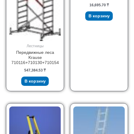
16,695.70
₸
В корзину
Лестницы
Передвижные леса
Krause
710116+710130+710154
547,384.53
₸
В корзину