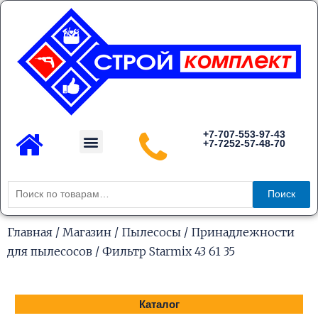
Перейти
к
содержимому
Menu
+7-707-553-97-43
+7-7252-57-48-70
Каталог товаров
Искать:
Поиск
Главная
/
Магазин
/
Пылесосы
/
Принадлежности
для пылесосов
/ Фильтр Starmix 43 61 35
Каталог