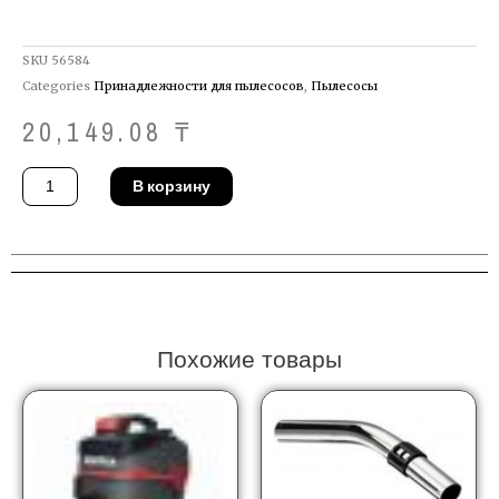
SKU
56584
Categories
Принадлежности для пылесосов
,
Пылесосы
20,149.08
₸
Количество
В корзину
товара
Фильтр
Starmix
43
61
35
Похожие товары