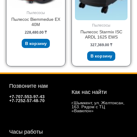
Пылесосы
Пылесос Biemmedue EX
40M
Пылесосы
Пылесос Starmix ISC
228,480.00
₸
ARDL 1625 EWS
В корзину
327,369.00
₸
В корзину
Позвоните нам
Как нас найти
+7-707-553-97-43
+7-7252-57-48-70
г.Шымкент, ул. Желтоксан,
163. Рядом с ТЦ
«Вавилон»
Часы работы