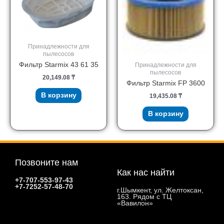
Принадлежности для
пылесосов
Фильтр Starmix 43 61 35
Принадлежности для
пылесосов
20,149.08
₸
Фильтр Starmix FP 3600
В корзину
19,435.08
₸
В корзину
Позвоните нам
Как нас найти
+7-707-553-97-43
+7-7252-57-48-70
г.Шымкент, ул. Желтоксан,
163. Рядом с ТЦ
«Вавилон»