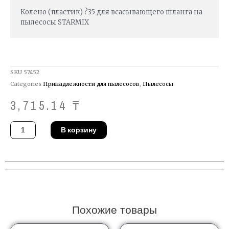
Колено (пластик) ?35 для всасывающего шланга на
пылесосы STARMIX
SKU
57452
Categories
Принадлежности для пылесосов
,
Пылесосы
3,715.14
₸
Количество
В корзину
товара
Колено
Starmix
42
48
04
Похожие товары