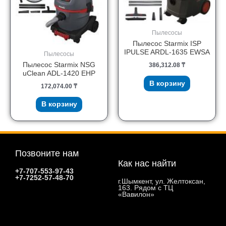
Пылесосы
Пылесос Starmix ISP
IPULSE ARDL-1635 EWSA
Пылесосы
Пылесос Starmix NSG
386,312.08
₸
uClean ADL-1420 EHP
В корзину
172,074.00
₸
В корзину
Позвоните нам
Как нас найти
+7-707-553-97-43
+7-7252-57-48-70
г.Шымкент, ул. Желтоксан,
163. Рядом с ТЦ
«Вавилон»