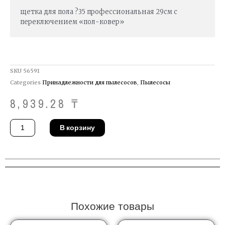
щетка для пола ?35 профессиональная 29см с
переключением «пол-ковер»
SKU
56591
Categories
Принадлежности для пылесосов
,
Пылесосы
8,939.28
₸
Количество
В корзину
товара
Щетка
Starmix
41
44
54
Похожие товары