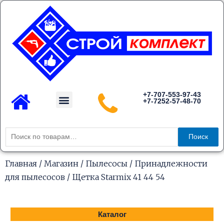
Перейти
к
содержимому
Menu
+7-707-553-97-43
+7-7252-57-48-70
Каталог товаров
Искать:
Поиск
Главная
/
Магазин
/
Пылесосы
/
Принадлежности
для пылесосов
/ Щетка Starmix 41 44 54
Каталог