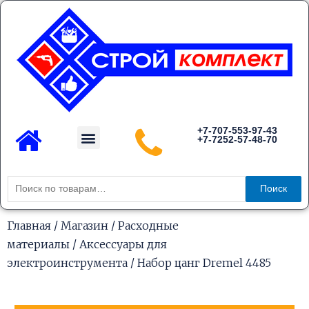
Перейти
к
содержимому
Menu
+7-707-553-97-43
+7-7252-57-48-70
Каталог товаров
Искать:
Поиск
Главная
/
Магазин
/
Расходные
материалы
/
Аксессуары для
электроинструмента
/ Набор цанг Dremel 4485