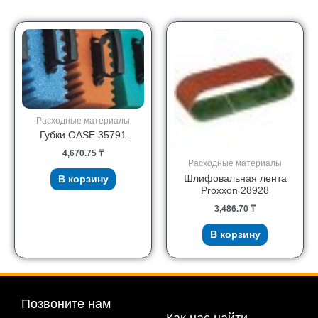
Расходные материалы
Губки OASE 35791
4,670.75
₸
Расходные материалы
Шлифовальная лента
В корзину
Proxxon 28928
3,486.70
₸
В корзину
Позвоните нам
Как нас найти