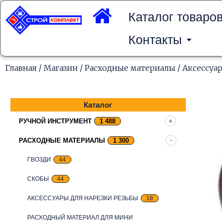
Перейти
к
Каталог товаро
содержимому
Контакты
Главная
/
Магазин
/
Расходные материалы
/
Аксессуа
Каталог
РУЧНОЙ ИНСТРУМЕНТ
1 488
РАСХОДНЫЕ МАТЕРИАЛЫ
1 300
ГВОЗДИ
44
СКОБЫ
44
АКСЕССУАРЫ ДЛЯ НАРЕЗКИ РЕЗЬБЫ
18
РАСХОДНЫЙ МАТЕРИАЛ ДЛЯ МИНИ