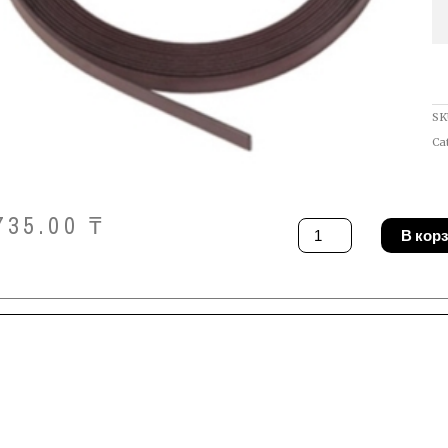
SK
Ca
735.00
₸
Количество
В кор
товара
Накладка
DeWALT
DWS5030-
XJ