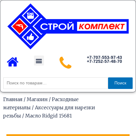
Перейти
к
содержимому
Menu
+7-707-553-97-43
+7-7252-57-48-70
Каталог товаров
Искать:
Поиск
Главная
/
Магазин
/
Расходные
материалы
/
Аксессуары для нарезки
резьбы
/ Масло Ridgid 15681