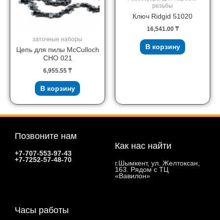
резьбы
Ключ Ridgid 51020
16,541.00
₸
заточные наборы
В корзину
Цепь для пилы McCulloch
CHO 021
6,955.55
₸
В корзину
Позвоните нам
Как нас найти
+7-707-553-97-43
+7-7252-57-48-70
г.Шымкент, ул. Желтоксан,
163. Рядом с ТЦ
«Вавилон»
Часы работы