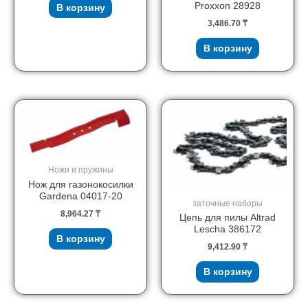
Proxxon 28928
В корзину
3,486.70
₸
В корзину
Ножи и пружины
Нож для газонокосилки
Gardena 04017-20
заточные наборы
8,964.27
₸
Цепь для пилы Altrad
Lescha 386172
В корзину
9,412.90
₸
В корзину