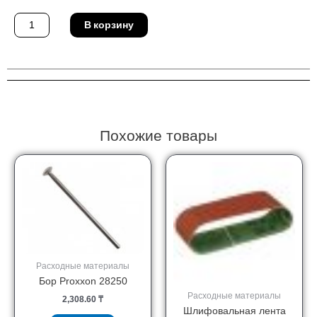
Количество
В корзину
товара
Круг
отрезной
Pferd
80
T
350-
2,8
A
36
K
SG-
Похожие товары
CHOP/25,4
Расходные материалы
Бор Proxxon 28250
Расходные материалы
2,308.60
₸
Шлифовальная лента