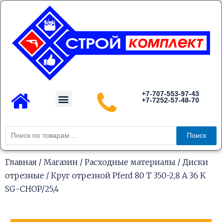
Перейти
к
содержимому
Menu
+7-707-553-97-43
+7-7252-57-48-70
Каталог товаров
Искать:
Поиск
Главная
/
Магазин
/
Расходные материалы
/
Диски
отрезные
/ Круг отрезной Pferd 80 T 350-2,8 A 36 K
SG-CHOP/25,4