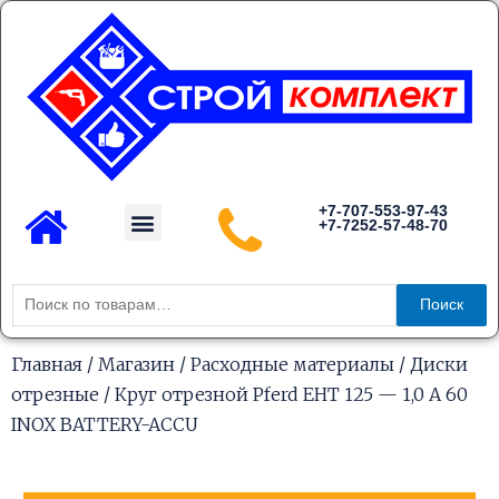
Перейти
к
содержимому
Menu
+7-707-553-97-43
+7-7252-57-48-70
Каталог товаров
Искать:
Поиск
Главная
/
Магазин
/
Расходные материалы
/
Диски
отрезные
/ Круг отрезной Pferd EHT 125 — 1,0 A 60
INOX BATTERY-ACCU