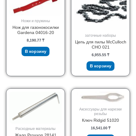
Ножи и пружины
Нож для газонокосилки
Gardena 04016-20
заточные наборы
8,190.77
₸
Цепь для пилы McCulloch
CHO 021
В корзину
6,955.55
₸
В корзину
Аксессуары для нарезки
резьбы
Ключ Ridgid 51020
16,541.00
₸
Расходные материалы
Жало Proxxon 28141