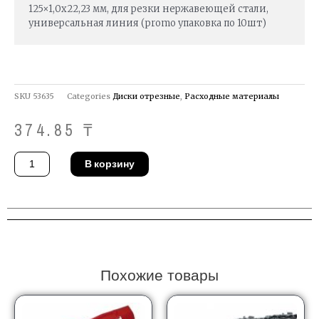
125×1,0x22,23 мм, для резки нержавеющей стали,
универсальная линия (promo упаковка по 10шт)
SKU
53635
Categories
Диски отрезные
,
Расходные материалы
374.85
₸
Количество
В корзину
товара
Круг
отрезной
Pferd
EHT
125
-
1,0
A
60
INOX
BATTERY-
Похожие товары
ACCU