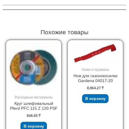
0807/6
Z3
PLUS
Похожие товары
Ножи и пружины
Нож для газонокосилки
Gardena 04017-20
8,964.27
₸
Расходные материалы
В корзину
Круг шлифовальный
Pferd PFC 115 Z 120 PSF
946.05
₸
В корзину