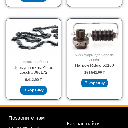
Аксессуары для нарезки
резьбы
заточные наборы
Патрон Ridgid 68160
Цепь для пилы Altrad
Lescha 386172
254,541.00
₸
9,412.90
₸
В корзину
В корзину
Позвоните нам
Как нас найти