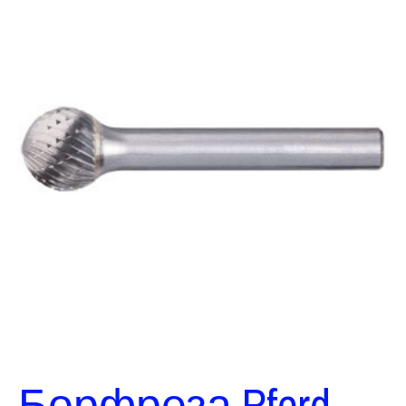
Борфреза Pferd