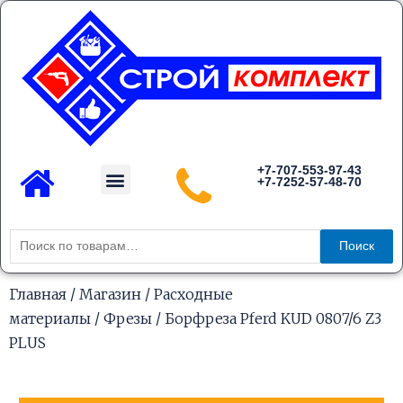
Перейти
к
содержимому
Menu
+7-707-553-97-43
+7-7252-57-48-70
Каталог товаров
Искать:
Поиск
Главная
/
Магазин
/
Расходные
материалы
/
Фрезы
/ Борфреза Pferd KUD 0807/6 Z3
PLUS