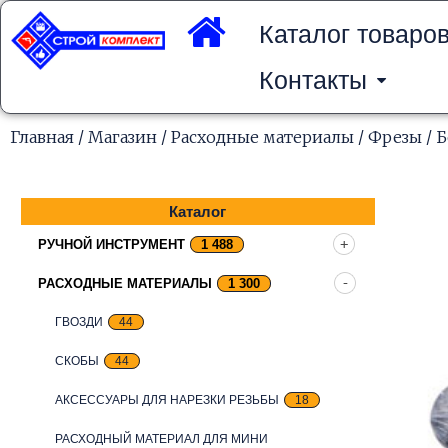
Перейти
к
Каталог товаро
содержимому
Контакты
Главная
/
Магазин
/
Расходные материалы
/
Фрезы
/ Б
Каталог
РУЧНОЙ ИНСТРУМЕНТ
1 488
РАСХОДНЫЕ МАТЕРИАЛЫ
1 300
ГВОЗДИ
44
СКОБЫ
44
АКСЕССУАРЫ ДЛЯ НАРЕЗКИ РЕЗЬБЫ
18
РАСХОДНЫЙ МАТЕРИАЛ ДЛЯ МИНИ