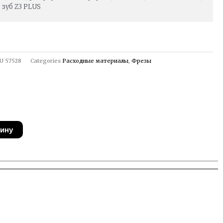
зуб Z3 PLUS
U
57528
Categories
Расходные материалы
,
Фрезы
зину