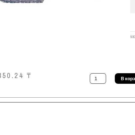
SK
350.24
₸
Количество
В кор
товара
Борфреза
Pferd
WRC
0616/6
Z3
PLUS