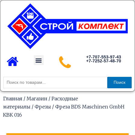
Перейти
к
содержимому
Menu
+7-707-553-97-43
+7-7252-57-48-70
Каталог товаров
Искать:
Поиск
Главная
/
Магазин
/
Расходные
материалы
/
Фрезы
/ Фреза BDS Maschinen GmbH
KBK 016