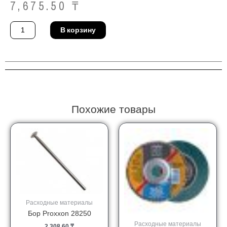
7,675.50
₸
Количество
В корзину
товара
Фреза
BDS
Maschinen
GmbH
KBK
016
Похожие товары
Расходные материалы
Бор Proxxon 28250
Расходные материалы
2,308.60
₸