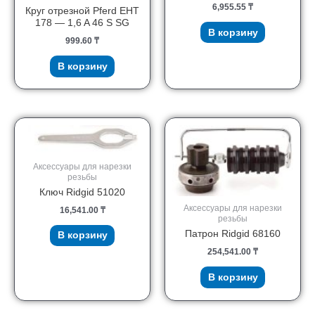
6,955.55
₸
Круг отрезной Pferd EHT
178 — 1,6 A 46 S SG
В корзину
999.60
₸
В корзину
Аксессуары для нарезки
резьбы
Ключ Ridgid 51020
Аксессуары для нарезки
16,541.00
₸
резьбы
Патрон Ridgid 68160
В корзину
254,541.00
₸
В корзину