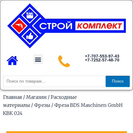
Перейти
к
содержимому
Menu
+7-707-553-97-43
+7-7252-57-48-70
Каталог товаров
Искать:
Поиск
Главная
/
Магазин
/
Расходные
материалы
/
Фрезы
/ Фреза BDS Maschinen GmbH
KBK 024