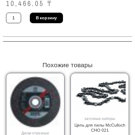
10,466.05
₸
Количество
В корзину
товара
Фреза
BDS
Maschinen
GmbH
KBK
024
Похожие товары
заточные наборы
Цепь для пилы McCulloch
CHO 021
Диски отрезные