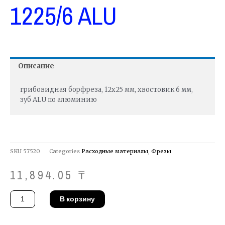
1225/6 ALU
Описание
грибовидная борфреза, 12х25 мм, хвостовик 6 мм,
зуб ALU по алюминию
SKU
57520
Categories
Расходные материалы
,
Фрезы
11,894.05
₸
Количество
В корзину
товара
Фреза
Pferd
RBF