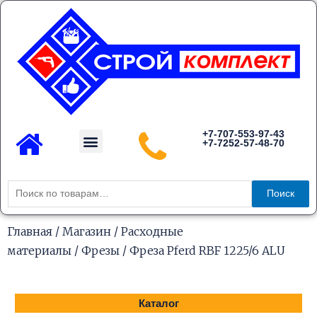
Перейти
к
содержимому
Menu
+7-707-553-97-43
+7-7252-57-48-70
Каталог товаров
Искать:
Поиск
Главная
/
Магазин
/
Расходные
материалы
/
Фрезы
/ Фреза Pferd RBF 1225/6 ALU
Каталог