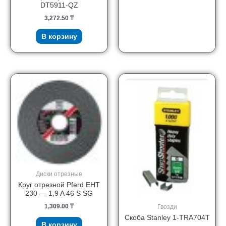
DT5911-QZ
3,272.50
₸
В корзину
Диски отрезные
Круг отрезной Pferd EHT
230 — 1,9 A 46 S SG
1,309.00
₸
Гвозди
Скоба Stanley 1-TRA704T
В корзину