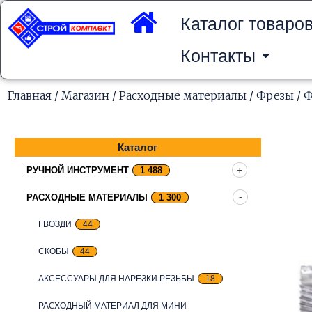
Перейти
к
Каталог товаро
содержимому
Контакты
Главная
/
Магазин
/
Расходные материалы
/
Фрезы
/ Ф
Каталог
РУЧНОЙ ИНСТРУМЕНТ
1 488
РАСХОДНЫЕ МАТЕРИАЛЫ
1 300
ГВОЗДИ
44
СКОБЫ
44
АКСЕССУАРЫ ДЛЯ НАРЕЗКИ РЕЗЬБЫ
18
РАСХОДНЫЙ МАТЕРИАЛ ДЛЯ МИНИ