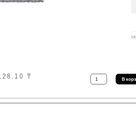
SK
128.10
₸
Количество
В кор
товара
Фреза
Pferd
ZYAS
0820/6
Z3
PLUS