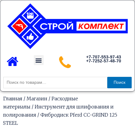
Перейти
к
содержимому
Menu
+7-707-553-97-43
+7-7252-57-48-70
Каталог товаров
Искать:
Поиск
Главная
/
Магазин
/
Расходные
материалы
/
Инструмент для шлифования и
полирования
/ Фибродиск Pferd CC-GRIND 125
STEEL