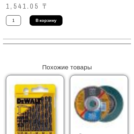
1,541.05
₸
Количество
В корзину
товара
Фибродиск
Pferd
CC-
GRIND
125
STEEL
Похожие товары