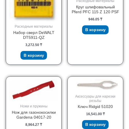
Расходные материалы
Круг шлифовальный
Pferd PFC 115 Z 120 PSF
946.05
₸
Расходные материалы
В корзину
Набор сверл DeWALT
DT5911-QZ
3,272.50
₸
В корзину
Аксессуары для нарезки
резьбы
Ножи и пружины
Ключ Ridgid 51020
Нож для газонокосилки
16,541.00
₸
Gardena 04017-20
В корзину
8,964.27
₸