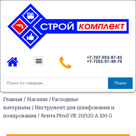
Перейти
к
содержимому
Menu
+7-707-553-97-43
+7-7252-57-48-70
Каталог товаров
Искать:
Поиск
Главная
/
Магазин
/
Расходные
материалы
/
Инструмент для шлифования и
полирования
/ Лента Pferd VB 20/520 A 100 G