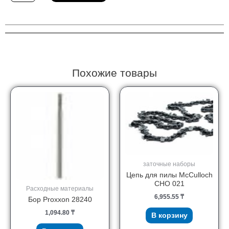
Набор
шлифшкурок
DeWALT
DT3090-
QZ
Похожие товары
заточные наборы
Цепь для пилы McCulloch
CHO 021
Расходные материалы
6,955.55
₸
Бор Proxxon 28240
1,094.80
₸
В корзину