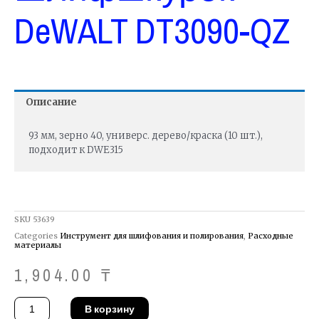
DeWALT DT3090-QZ
Описание
93 мм, зерно 40, универс. дерево/краска (10 шт.),
подходит к DWE315
SKU
53639
Categories
Инструмент для шлифования и полирования
,
Расходные
материалы
1,904.00
₸
Количество
В корзину
товара