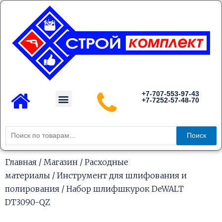
Перейти
к
содержимому
Menu
+7-707-553-97-43
+7-7252-57-48-70
Каталог товаров
Искать:
Поиск
Главная
/
Магазин
/
Расходные
материалы
/
Инструмент для шлифования и
полирования
/ Набор шлифшкурок DeWALT
DT3090-QZ