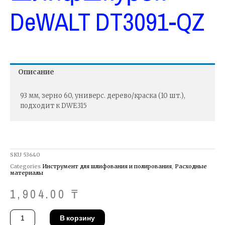
DeWALT DT3091-QZ
Описание
93 мм, зерно 60, универс. дерево/краска (10 шт.),
подходит к DWE315
SKU
53640
Categories
Инструмент для шлифования и полирования
,
Расходные
материалы
1,904.00
₸
Количество
В корзину
товара