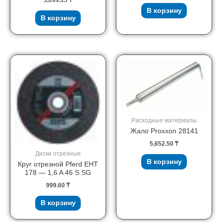
5,099.15
₸
В корзину
В корзину
Расходные материалы
Жало Proxxon 28141
5,652.50
₸
Диски отрезные
В корзину
Круг отрезной Pferd EHT
178 — 1,6 A 46 S SG
999.60
₸
В корзину