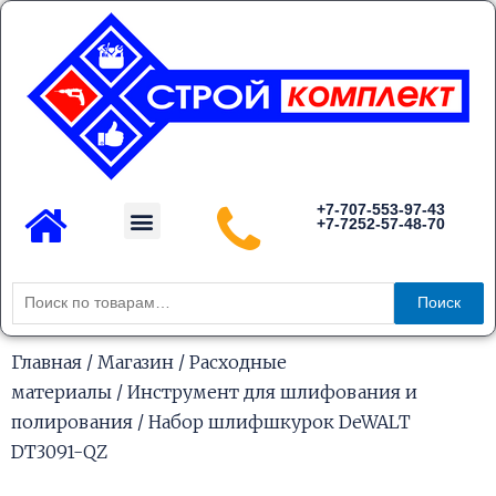
Перейти
к
содержимому
Menu
+7-707-553-97-43
+7-7252-57-48-70
Каталог товаров
Искать:
Поиск
Главная
/
Магазин
/
Расходные
материалы
/
Инструмент для шлифования и
полирования
/ Набор шлифшкурок DeWALT
DT3091-QZ