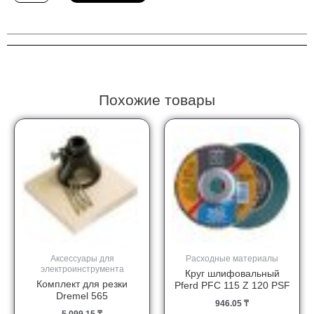
Набор
шлифшкурок
DeWALT
DT3091-
QZ
Похожие товары
Аксессуары для
Расходные материалы
электроинструмента
Круг шлифовальный
Комплект для резки
Pferd PFC 115 Z 120 PSF
Dremel 565
946.05
₸