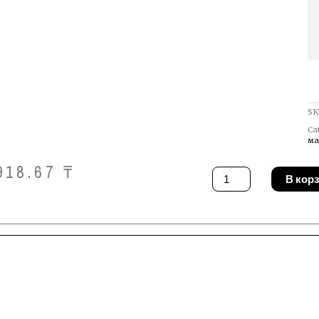
SK
Ca
ма
918.67
₸
Количество
В кор
товара
Набор
шлифшкурок
Guede
40365