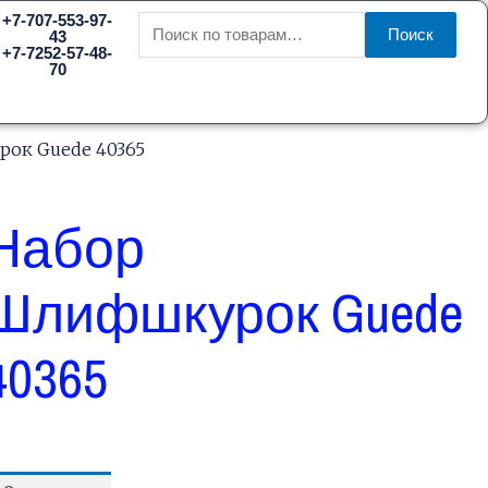
Искать:
+7-707-553-97-
Поиск
43
+7-7252-57-48-
70
ок Guede 40365
Набор
Шлифшкурок Guede
40365