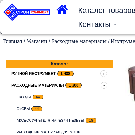
Перейти
к
Каталог товаро
содержимому
Контакты
Главная
/
Магазин
/
Расходные материалы
/
Инструме
Каталог
РУЧНОЙ ИНСТРУМЕНТ
1 488
РАСХОДНЫЕ МАТЕРИАЛЫ
1 300
ГВОЗДИ
44
СКОБЫ
44
АКСЕССУАРЫ ДЛЯ НАРЕЗКИ РЕЗЬБЫ
18
РАСХОДНЫЙ МАТЕРИАЛ ДЛЯ МИНИ