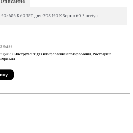
Описание
50×686 К 60 3ST для GDS 150 K Зерно 60, 3 шт/уп
U
54186
tegories
Инструмент для шлифования и полирования
,
Расходные
териалы
зину