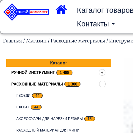
Перейти
к
Каталог товаро
содержимому
Контакты
Главная
/
Магазин
/
Расходные материалы
/
Инструме
Каталог
РУЧНОЙ ИНСТРУМЕНТ
1 488
РАСХОДНЫЕ МАТЕРИАЛЫ
1 300
ГВОЗДИ
44
СКОБЫ
44
АКСЕССУАРЫ ДЛЯ НАРЕЗКИ РЕЗЬБЫ
18
РАСХОДНЫЙ МАТЕРИАЛ ДЛЯ МИНИ