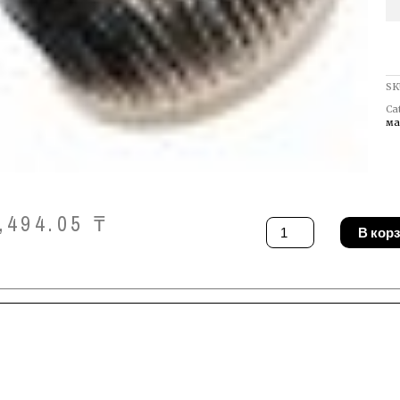
SK
Ca
ма
,494.05
₸
Количество
В кор
товара
Щетка
Dr.Schulze
FM-
TBS