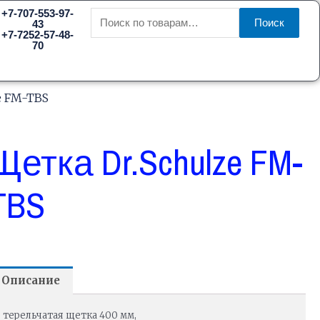
Искать:
+7-707-553-97-
Поиск
43
+7-7252-57-48-
70
e FM-TBS
Щетка Dr.Schulze FM-
TBS
Описание
терельчатая щетка 400 мм,