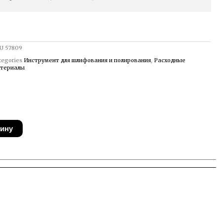
U
57809
tegories
Инструмент для шлифования и полирования
,
Расходные
териалы
зину