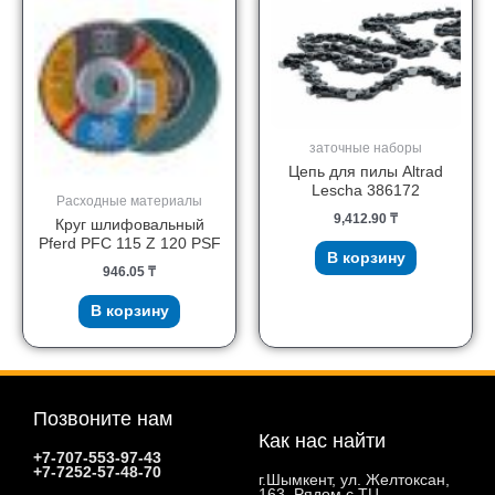
заточные наборы
Цепь для пилы Altrad
Lescha 386172
Расходные материалы
9,412.90
₸
Круг шлифовальный
Pferd PFC 115 Z 120 PSF
В корзину
946.05
₸
В корзину
Позвоните нам
Как нас найти
+7-707-553-97-43
+7-7252-57-48-70
г.Шымкент, ул. Желтоксан,
163. Рядом с ТЦ