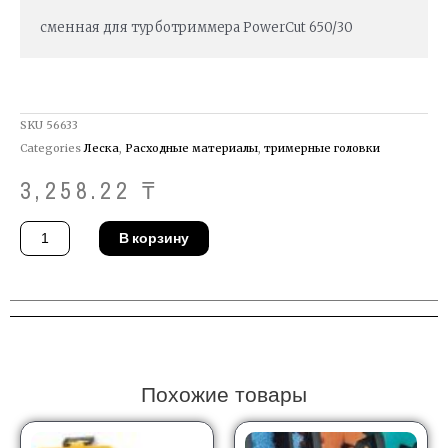
сменная для турботриммера PowerCut 650/30
SKU
56633
Categories
Леска
,
Расходные материалы
,
тримерные головки
3,258.22
₸
Количество
В корзину
товара
Кассета
с
леской
Gardena
05309-
20
Похожие товары