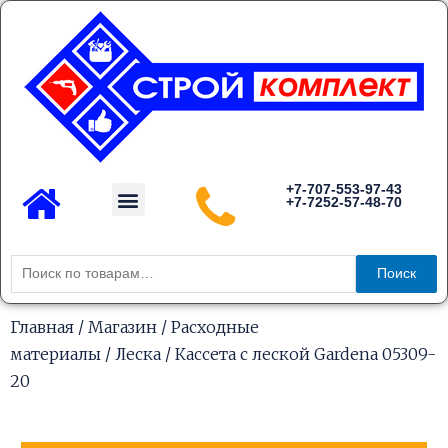
Перейти
к
содержимому
Menu
+7-707-553-97-43
+7-7252-57-48-70
Каталог товаров
Искать:
Поиск
Главная
/
Магазин
/
Расходные
материалы
/
Леска
/ Кассета с леской Gardena 05309-
20