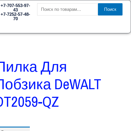
Искать:
+7-707-553-97-
Поиск
43
+7-7252-57-48-
70
Пилка Для
Лобзика DeWALT
DT2059-QZ