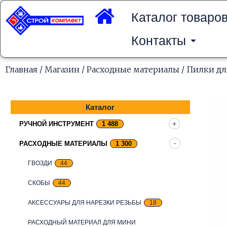
Перейти
к
Каталог товаро
содержимому
Контакты
Главная
/
Магазин
/
Расходные материалы
/
Пилки дл
Каталог
РУЧНОЙ ИНСТРУМЕНТ
1 488
РАСХОДНЫЕ МАТЕРИАЛЫ
1 300
ГВОЗДИ
44
СКОБЫ
44
АКСЕССУАРЫ ДЛЯ НАРЕЗКИ РЕЗЬБЫ
18
РАСХОДНЫЙ МАТЕРИАЛ ДЛЯ МИНИ