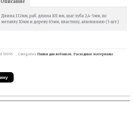
Описание
Длина 132мм, раб. длина 101 мм, шаг зуба 2,4-5мм, по
металлу 10мм и дереву 65мм, пластику, алюминию (5 шт.)
U
53055
Categories
Пилки для лобзиков
,
Расходные материалы
зину