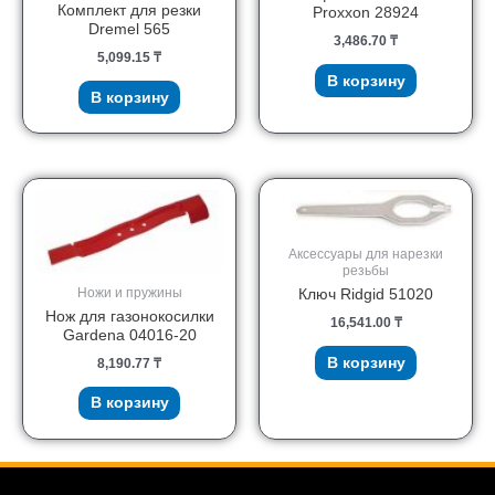
Комплект для резки
Proxxon 28924
Dremel 565
3,486.70
₸
5,099.15
₸
В корзину
В корзину
Аксессуары для нарезки
резьбы
Ножи и пружины
Ключ Ridgid 51020
Нож для газонокосилки
16,541.00
₸
Gardena 04016-20
В корзину
8,190.77
₸
В корзину