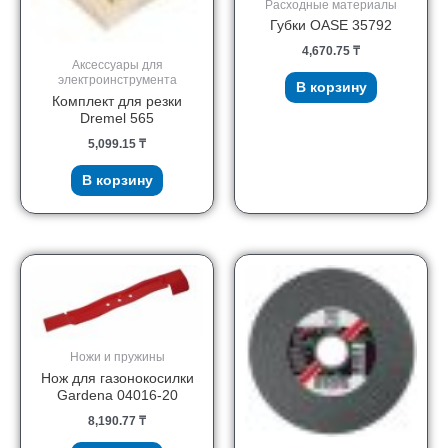
Расходные материалы
Губки OASE 35792
4,670.75
₸
Аксессуары для
электроинструмента
В корзину
Комплект для резки
Dremel 565
5,099.15
₸
В корзину
Ножи и пружины
Нож для газонокосилки
Gardena 04016-20
8,190.77
₸