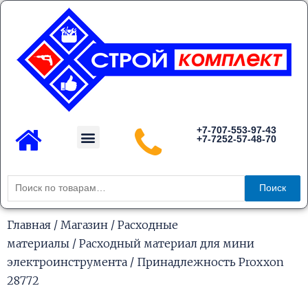
Перейти
к
содержимому
Menu
+7-707-553-97-43
+7-7252-57-48-70
Каталог товаров
Искать:
Поиск
Главная
/
Магазин
/
Расходные
материалы
/
Расходный материал для мини
электроинструмента
/ Принадлежность Proxxon
28772