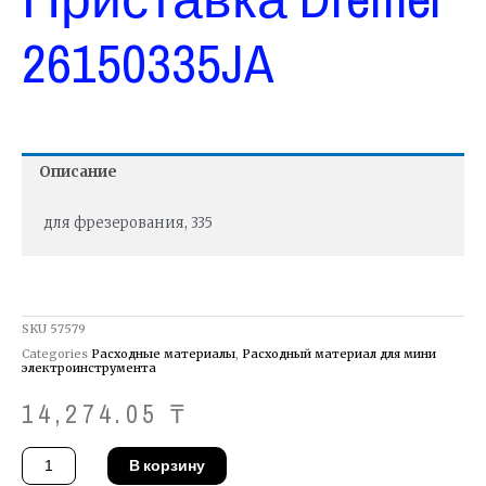
26150335JA
Описание
для фрезерования, 335
SKU
57579
Categories
Расходные материалы
,
Расходный материал для мини
электроинструмента
14,274.05
₸
Количество
В корзину
товара
Приставка