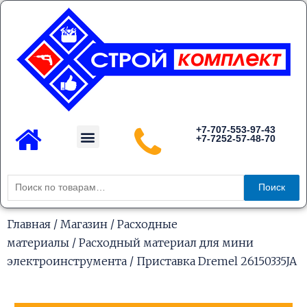
Перейти
к
содержимому
Menu
+7-707-553-97-43
+7-7252-57-48-70
Каталог товаров
Искать:
Поиск
Главная
/
Магазин
/
Расходные
материалы
/
Расходный материал для мини
электроинструмента
/ Приставка Dremel 26150335JA