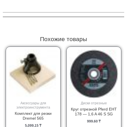
Dremel
26150335JA
Похожие товары
Аксессуары для
Диски отрезные
электроинструмента
Круг отрезной Pferd EHT
Комплект для резки
178 — 1,6 A 46 S SG
Dremel 565
999.60
₸
5,099.15
₸