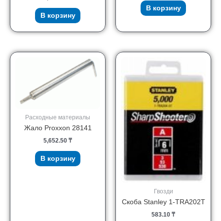
В корзину
В корзину
Расходные материалы
Жало Proxxon 28141
5,652.50
₸
В корзину
Гвозди
Скоба Stanley 1-TRA202T
583.10
₸