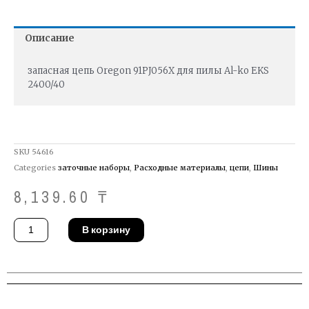
Описание
запасная цепь Oregon 91PJ056X для пилы Al-ko EKS
2400/40
SKU
54616
Categories
заточные наборы
,
Расходные материалы
,
цепи
,
Шины
8,139.60
₸
Количество
В корзину
товара
Цепь
для
пилы
Al-
ko
440477