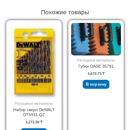
Похожие товары
Расходные материалы
Губки OASE 35791
4,670.75
₸
В корзину
Расходные материалы
Набор сверл DeWALT
DT5911-QZ
3,272.50
₸