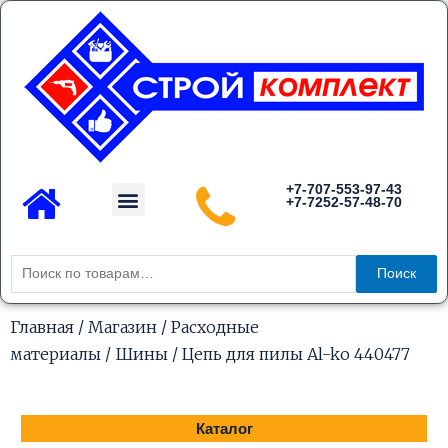
Перейти
к
содержимому
Menu
+7-707-553-97-43
+7-7252-57-48-70
Каталог товаров
Искать:
Поиск
Главная
/
Магазин
/
Расходные
материалы
/
Шины
/ Цепь для пилы Al-ko 440477
Каталог