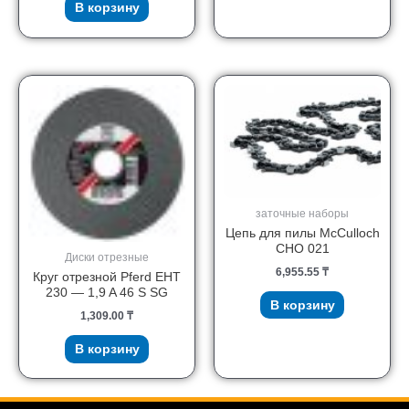
В корзину
заточные наборы
Цепь для пилы McCulloch
CHO 021
Диски отрезные
6,955.55
₸
Круг отрезной Pferd EHT
230 — 1,9 A 46 S SG
В корзину
1,309.00
₸
В корзину