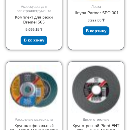
Аксессуары для
Леска
электроинструмента
Шпуля Partner SPO 001
Комплект для резки
3,927.00
₸
Dremel 565
5,099.15
₸
В корзину
В корзину
Расходные материалы
Диски отрезные
Круг шлифовальный
Круг отрезной Pferd EHT