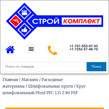
Перейти
к
содержимому
Menu
+7-707-553-97-43
+7-7252-57-48-70
Каталог товаров
Искать:
Поиск
Главная
/
Магазин
/
Расходные
материалы
/
Шлифовальные круги
/ Круг
шлифовальный Pferd PFC 125 Z 80 PSF