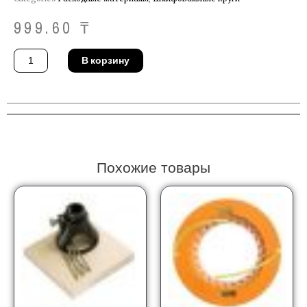
999.60
₸
Количество
В корзину
товара
Круг
шлифовальный
Pferd
PFC
125
Z
80
PSF
Похожие товары