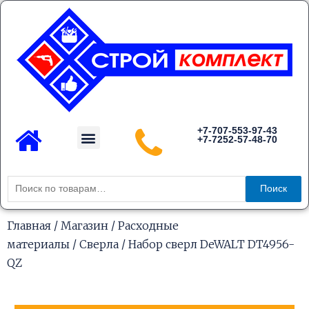
Перейти
к
содержимому
Menu
+7-707-553-97-43
+7-7252-57-48-70
Каталог товаров
Искать:
Поиск
Главная
/
Магазин
/
Расходные
материалы
/
Сверла
/ Набор сверл DeWALT DT4956-
QZ