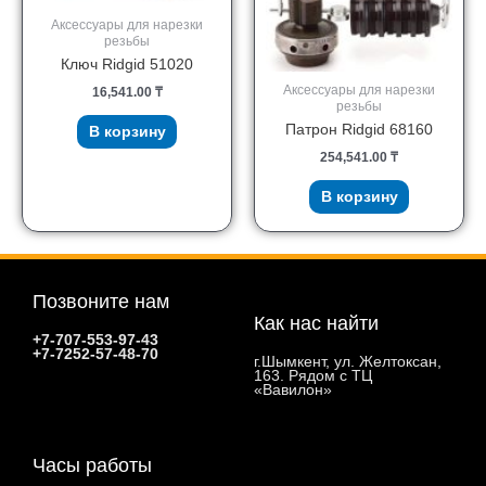
Аксессуары для нарезки
резьбы
Ключ Ridgid 51020
Аксессуары для нарезки
16,541.00
₸
резьбы
Патрон Ridgid 68160
В корзину
254,541.00
₸
В корзину
Позвоните нам
Как нас найти
+7-707-553-97-43
+7-7252-57-48-70
г.Шымкент, ул. Желтоксан,
163. Рядом с ТЦ
«Вавилон»
Часы работы