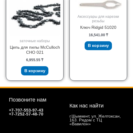
Аксессуары для нарезки
резьбы
Ключ Ridgid 51020
16,541.00
₸
заточные наборы
В корзину
Цепь для пилы McCulloch
CHO 021
6,955.55
₸
В корзину
Позвоните нам
Как нас найти
+7-707-553-97-43
+7-7252-57-48-70
г.Шымкент, ул. Желтоксан,
163. Рядом с ТЦ
«Вавилон»