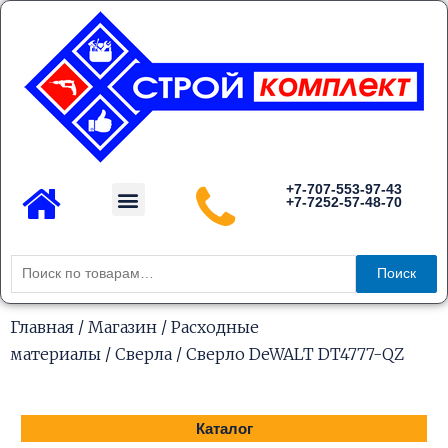
Перейти
к
содержимому
Menu
+7-707-553-97-43
+7-7252-57-48-70
Каталог товаров
Искать:
Поиск
Главная
/
Магазин
/
Расходные
материалы
/
Сверла
/ Сверло DeWALT DT4777-QZ
Каталог