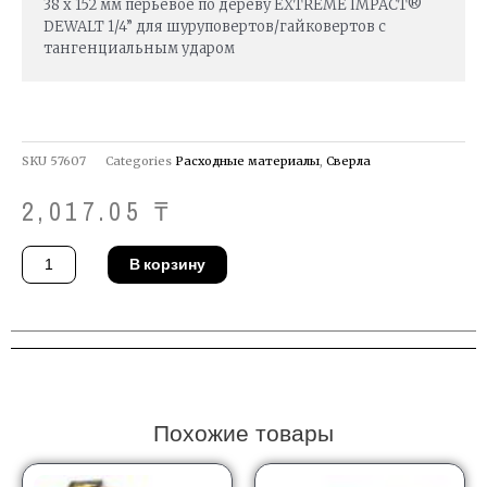
38 x 152 мм перьевое по дереву EXTREME IMPACT®
DEWALT 1/4” для шуруповертов/гайковертов с
тангенциальным ударом
SKU
57607
Categories
Расходные материалы
,
Сверла
2,017.05
₸
Количество
В корзину
товара
Сверло
DeWALT
DT4777-
QZ
Похожие товары