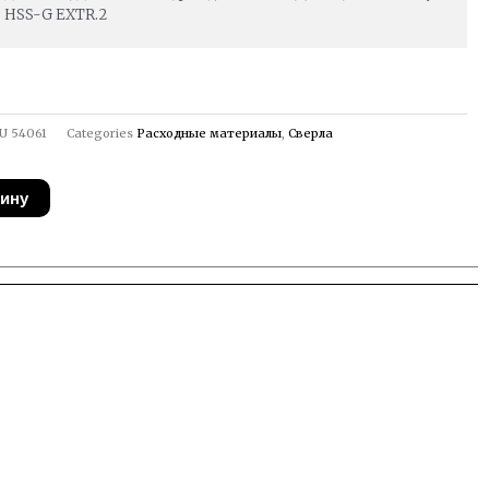
HSS-G EXTR.2
U
54061
Categories
Расходные материалы
,
Сверла
зину