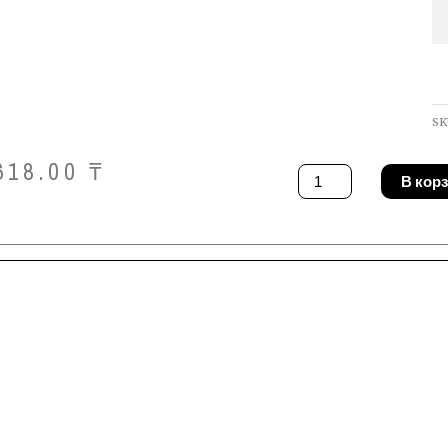
SK
618.00
₸
Количество
В кор
товара
Сверло
DeWALT
DT5560-
QZ