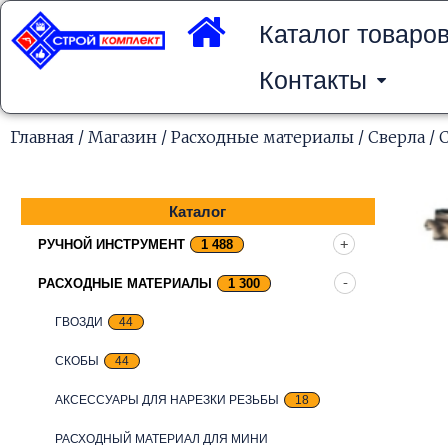
Перейти
к
Каталог товаро
содержимому
Контакты
Главная
/
Магазин
/
Расходные материалы
/
Сверла
/ 
Каталог
РУЧНОЙ ИНСТРУМЕНТ
1 488
РАСХОДНЫЕ МАТЕРИАЛЫ
1 300
ГВОЗДИ
44
СКОБЫ
44
АКСЕССУАРЫ ДЛЯ НАРЕЗКИ РЕЗЬБЫ
18
РАСХОДНЫЙ МАТЕРИАЛ ДЛЯ МИНИ