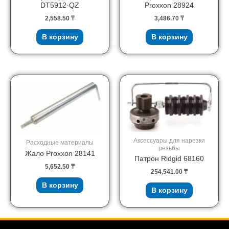
DT5912-QZ
Proxxon 28924
2,558.50
₸
3,486.70
₸
В корзину
В корзину
Аксессуары для нарезки
Расходные материалы
резьбы
Жало Proxxon 28141
Патрон Ridgid 68160
5,652.50
₸
254,541.00
₸
В корзину
В корзину