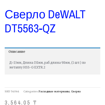
Сверло DeWALT
DT5563-QZ
Описание
Д=13мм, Длина 151мм, раб.длина 98мм, (1 шт.) по
металлу HSS-G EXTR.2
SKU
54064
Categories
Расходные материалы
,
Сверла
3,564.05
₸