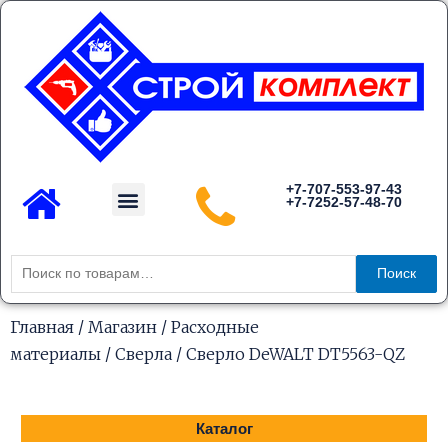
Перейти
к
содержимому
Menu
+7-707-553-97-43
+7-7252-57-48-70
Каталог товаров
Искать:
Поиск
Главная
/
Магазин
/
Расходные
материалы
/
Сверла
/ Сверло DeWALT DT5563-QZ
Каталог