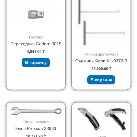
Головки
Переходник Gedore 3019
4,641.00
₸
Ручной инструмент
Съёмник Klann KL-0372-3
В корзину
23,609.60
₸
В корзину
Ключи гаечные
Ключ Proxxon 23933
10,721.90
₸