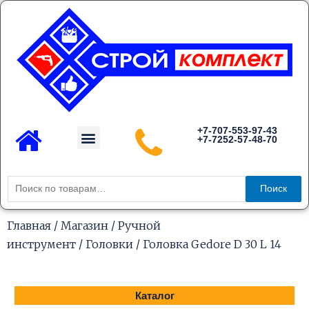
Перейти
к
содержимому
Menu
+7-707-553-97-43
+7-7252-57-48-70
Каталог товаров
Искать:
Поиск
Главная
/
Магазин
/
Ручной
инструмент
/
Головки
/ Головка Gedore D 30 L 14
Каталог