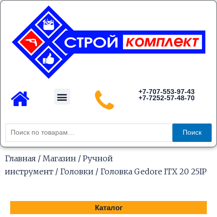
Перейти
к
содержимому
Menu
+7-707-553-97-43
+7-7252-57-48-70
Каталог товаров
Искать:
Поиск
Главная
/
Магазин
/
Ручной
инструмент
/
Головки
/ Головка Gedore ITX 20 25IP
Каталог