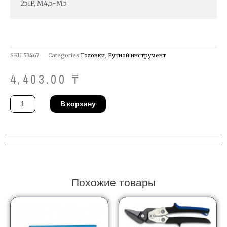
25IP, М4,5-М5
SKU
53467
Categories
Головки
,
Ручной инструмент
4,403.00
₸
Количество
В корзину
товара
Головка
Gedore
ITX
20
25IP
Похожие товары