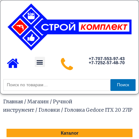
Перейти
к
содержимому
Menu
+7-707-553-97-43
+7-7252-57-48-70
Каталог товаров
Искать:
Поиск
Главная
/
Магазин
/
Ручной
инструмент
/
Головки
/ Головка Gedore ITX 20 27IP
Каталог