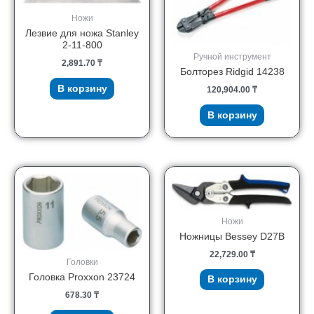
Ножи
Лезвие для ножа Stanley
2-11-800
Ручной инструмент
2,891.70
₸
Болторез Ridgid 14238
В корзину
120,904.00
₸
В корзину
Ножи
Ножницы Bessey D27B
22,729.00
₸
Головки
Головка Proxxon 23724
В корзину
678.30
₸