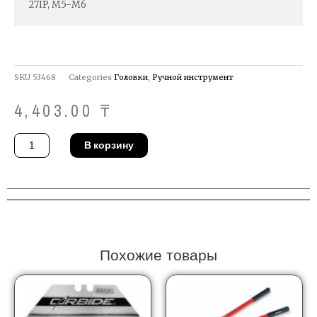
27IP, М5-М6
SKU
53468
Categories
Головки
,
Ручной инструмент
4,403.00
₸
Количество
В корзину
товара
Головка
Gedore
ITX
20
27IP
Похожие товары