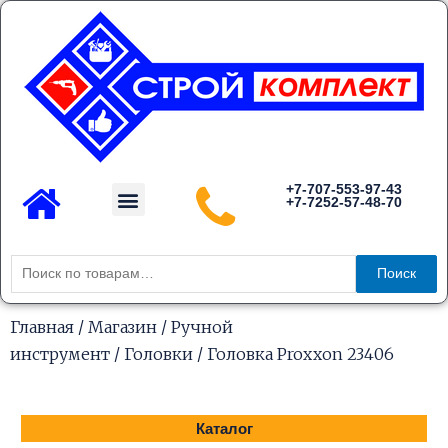
Перейти
к
содержимому
Menu
+7-707-553-97-43
+7-7252-57-48-70
Каталог товаров
Искать:
Поиск
Главная
/
Магазин
/
Ручной
инструмент
/
Головки
/ Головка Proxxon 23406
Каталог