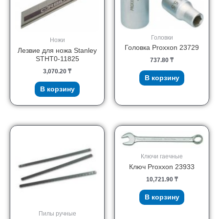
Головки
Ножи
Головка Proxxon 23729
Лезвие для ножа Stanley
STHT0-11825
737.80
₸
3,070.20
₸
В корзину
В корзину
Ключи гаечные
Ключ Proxxon 23933
10,721.90
₸
В корзину
Пилы ручные