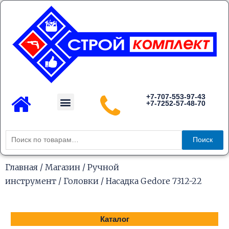
Перейти
к
содержимому
Menu
+7-707-553-97-43
+7-7252-57-48-70
Каталог товаров
Искать:
Поиск
Главная
/
Магазин
/
Ручной
инструмент
/
Головки
/ Насадка Gedore 7312-22
Каталог