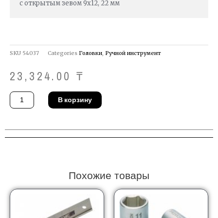
с открытым зевом 9х12, 22 мм
SKU
54037
Categories
Головки
,
Ручной инструмент
23,324.00
₸
Количество
В корзину
товара
Насадка
Gedore
7312-
22
Похожие товары