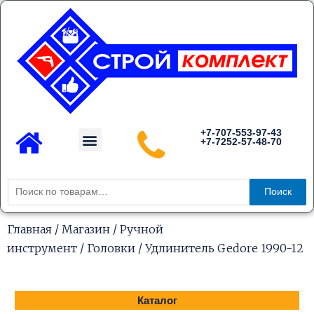
Перейти
к
содержимому
Menu
+7-707-553-97-43
+7-7252-57-48-70
Каталог товаров
Искать:
Поиск
Главная
/
Магазин
/
Ручной
инструмент
/
Головки
/ Удлинитель Gedore 1990-12
Каталог