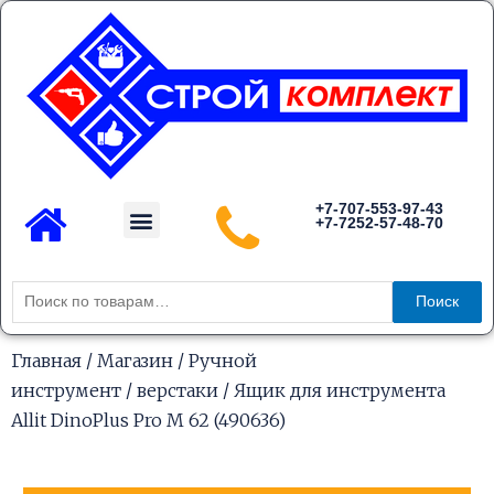
Перейти
к
содержимому
Menu
+7-707-553-97-43
+7-7252-57-48-70
Каталог товаров
Искать:
Поиск
Главная
/
Магазин
/
Ручной
инструмент
/
верстаки
/ Ящик для инструмента
Allit DinoPlus Pro M 62 (490636)