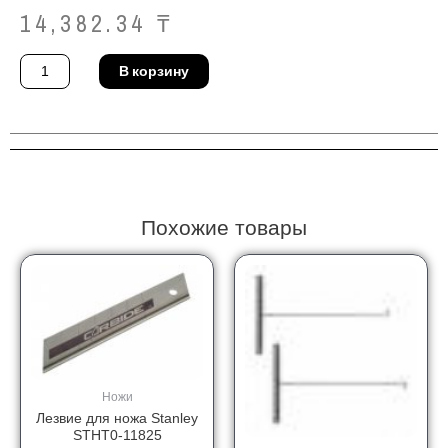
14,382.34
₸
Количество
В корзину
товара
Ящик
для
инструмента
Allit
DinoPlus
Pro
M
62
(490636)
Похожие товары
Ножи
Лезвие для ножа Stanley
STHT0-11825