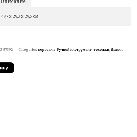
Описание
49,7 x 29,3 x 29,5 см
U
57392
Categories
верстаки
,
Ручной инструмент
,
тележки
,
Ящики
зину