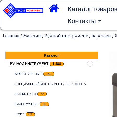
Перейти
к
Каталог товаро
содержимому
Контакты
Главная
/
Магазин
/
Ручной инструмент
/
верстаки
/ 
Каталог
РУЧНОЙ ИНСТРУМЕНТ
1 488
КЛЮЧИ ГАЕЧНЫЕ
149
СПЕЦИАЛЬНЫЙ ИНСТРУМЕНТ ДЛЯ РЕМОНТА
АВТОМОБИЛЯ
72
ПИЛЫ РУЧНЫЕ
26
НОЖИ
82