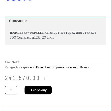
Описание
подставка-тележка на амортизаторах для станков:
300 Compact и1233, 20.2 кг.
SKU
71289
Categories
верстаки
,
Ручной инструмент
,
тележки
,
Ящики
241,570.00
₸
Количество
В корзину
товара
Подставка
Ridgid
58077