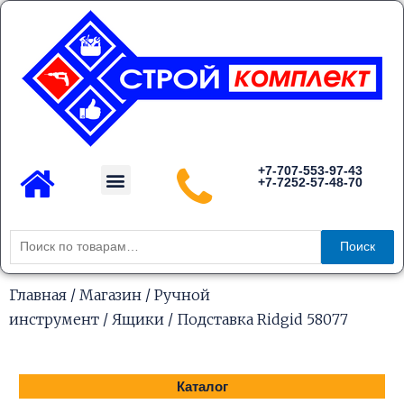
Перейти
к
содержимому
Menu
+7-707-553-97-43
+7-7252-57-48-70
Каталог товаров
Искать:
Поиск
Главная
/
Магазин
/
Ручной
инструмент
/
Ящики
/ Подставка Ridgid 58077
Каталог