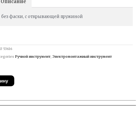
Описание
без фаски, с открывающей пружиной
U
53616
tegories
Ручной инструмент
,
Электромонтажный инструмент
зину