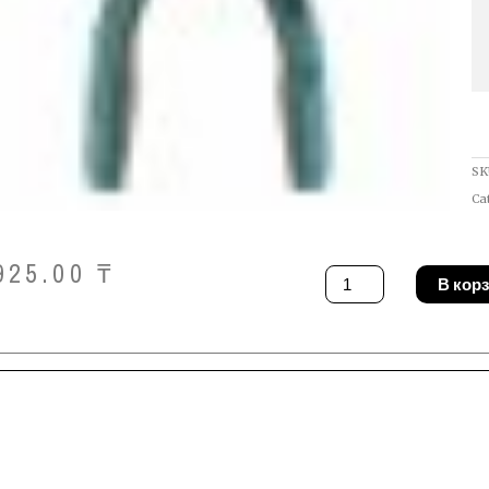
SK
Ca
925.00
₸
Количество
В кор
товара
Кусачки
Phoenix
Contact
MICROFOX-
E
ESD