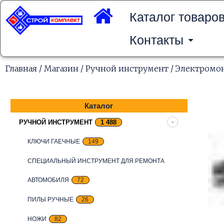
Перейти
к
Каталог товаро
содержимому
Контакты
Главная
/
Магазин
/
Ручной инструмент
/
Электромо
Каталог
РУЧНОЙ ИНСТРУМЕНТ
1 488
КЛЮЧИ ГАЕЧНЫЕ
149
СПЕЦИАЛЬНЫЙ ИНСТРУМЕНТ ДЛЯ РЕМОНТА
АВТОМОБИЛЯ
72
ПИЛЫ РУЧНЫЕ
26
НОЖИ
82