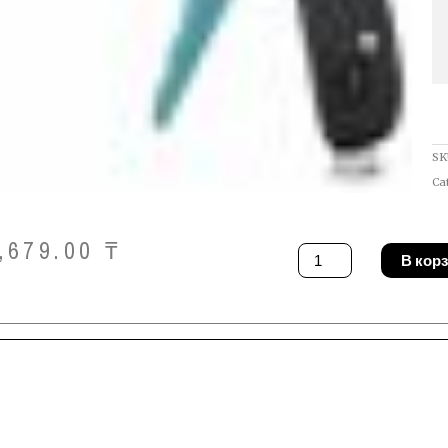
SK
Ca
,679.00
₸
Количество
В кор
товара
Щипцы
Phoenix
Contact
UNIFOX-
CT
4,8P