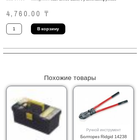
4,760.00
₸
Количество
В корзину
товара
Ключ
Gedore
25
PK
18
Похожие товары
Ручной инструмент
Болторез Ridgid 14238