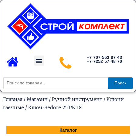
Перейти
к
содержимому
Menu
+7-707-553-97-43
+7-7252-57-48-70
Каталог товаров
Искать:
Поиск
Главная
/
Магазин
/
Ручной инструмент
/
Ключи
гаечные
/ Ключ Gedore 25 PK 18
Каталог